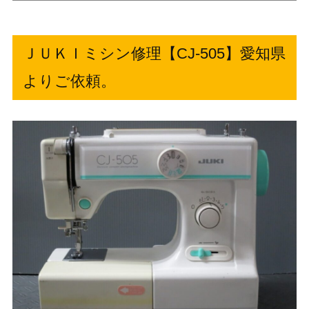
ＪＵＫＩミシン修理【CJ-505】愛知県
よりご依頼。