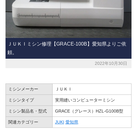
ＪＵＫＩミシン修理【GRACE-100B】愛知県よりご依
頼。
2022年10月30日
ミシンメーカー
ＪＵＫＩ
ミシンタイプ
実用縫いコンピューターミシン
ミシン製品名・型式
GRACE（グレース）HZL-G100B型
関連カテゴリー
JUKI
愛知県