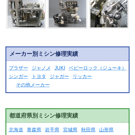
メーカー別ミシン修理実績
ブラザー
ジャノメ
JUKI
ベビーロック（ジューキ）
シンガー
トヨタ
ジャガー
リッカー
その他メーカー
都道府県別ミシン修理実績
北海道
青森県
岩手県
宮城県
秋田県
山形県