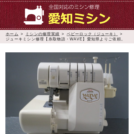
ホーム
>
ミシンの修理実績
>
ベビーロック（ジューキ）
>
ジューキミシン修理【糸取物語・WAVE】愛知県よりご依頼。