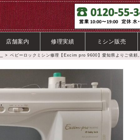
店舗案内
修理実績
ミシン販売
）
>
ベビーロックミシン修理【Excim pro 9600】愛知県よりご依頼