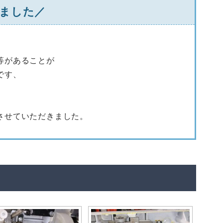
ました／
等があることが
です、
させていただきました。