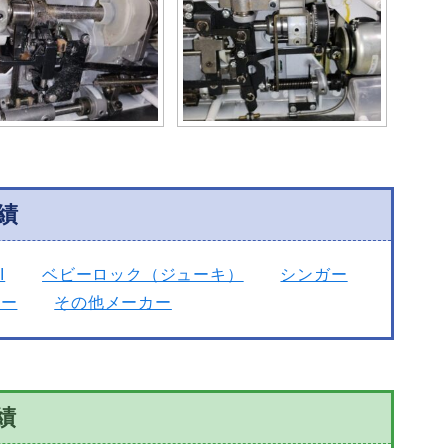
績
I
ベビーロック（ジューキ）
シンガー
カー
その他メーカー
績