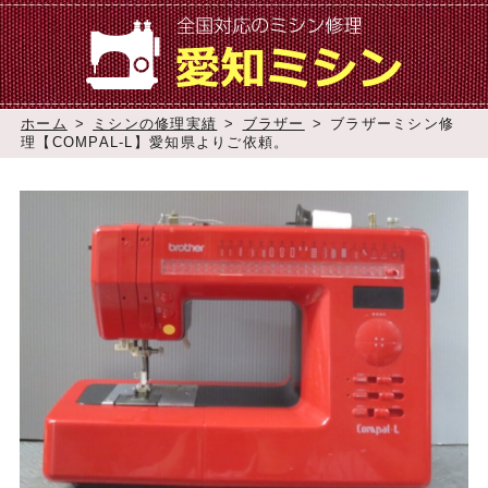
ホーム
>
ミシンの修理実績
>
ブラザー
>
ブラザーミシン修
理【COMPAL-L】愛知県よりご依頼。