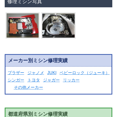
修理ミシン写真
メーカー別ミシン修理実績
ブラザー
ジャノメ
JUKI
ベビーロック（ジューキ）
シンガー
トヨタ
ジャガー
リッカー
その他メーカー
都道府県別ミシン修理実績