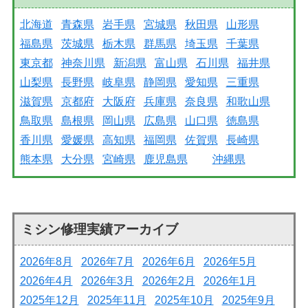
北海道
青森県
岩手県
宮城県
秋田県
山形県
福島県
茨城県
栃木県
群馬県
埼玉県
千葉県
東京都
神奈川県
新潟県
富山県
石川県
福井県
山梨県
長野県
岐阜県
静岡県
愛知県
三重県
滋賀県
京都府
大阪府
兵庫県
奈良県
和歌山県
鳥取県
島根県
岡山県
広島県
山口県
徳島県
香川県
愛媛県
高知県
福岡県
佐賀県
長崎県
熊本県
大分県
宮崎県
鹿児島県
沖縄県
ミシン修理実績アーカイブ
2026年8月
2026年7月
2026年6月
2026年5月
2026年4月
2026年3月
2026年2月
2026年1月
2025年12月
2025年11月
2025年10月
2025年9月