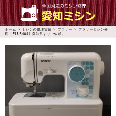
ホーム
>
ミシンの修理実績
>
ブラザー
>
ブラザーミシン修
理【ELU5404】愛知県よりご依頼。