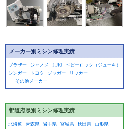
メーカー別ミシン修理実績
ブラザー
ジャノメ
JUKI
ベビーロック（ジューキ）
シンガー
トヨタ
ジャガー
リッカー
その他メーカー
都道府県別ミシン修理実績
北海道
青森県
岩手県
宮城県
秋田県
山形県