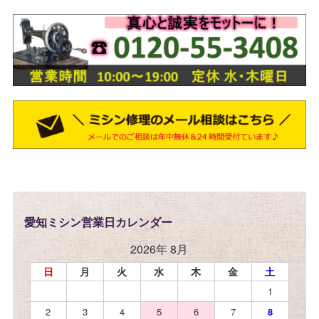
愛知ミシン営業日カレンダー
2026年 8月
日
月
火
水
木
金
土
1
2
3
4
5
6
7
8