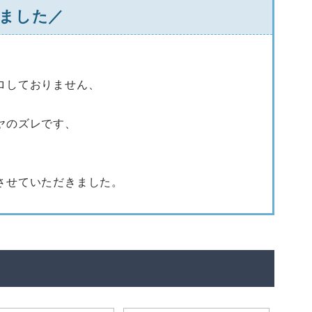
ました／
ロしておりません、
ヤのズレです、
させていただきました。