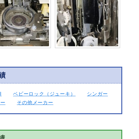
績
I
ベビーロック（ジューキ）
シンガー
カー
その他メーカー
績