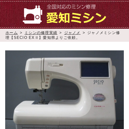
ホーム
>
ミシンの修理実績
>
ジャノメ
>
ジャノメミシン修
理【SECIO EXⅡ】愛知県よりご依頼。