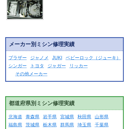
メーカー別ミシン修理実績
ブラザー
ジャノメ
JUKI
ベビーロック（ジューキ）
シンガー
トヨタ
ジャガー
リッカー
その他メーカー
都道府県別ミシン修理実績
北海道
青森県
岩手県
宮城県
秋田県
山形県
福島県
茨城県
栃木県
群馬県
埼玉県
千葉県