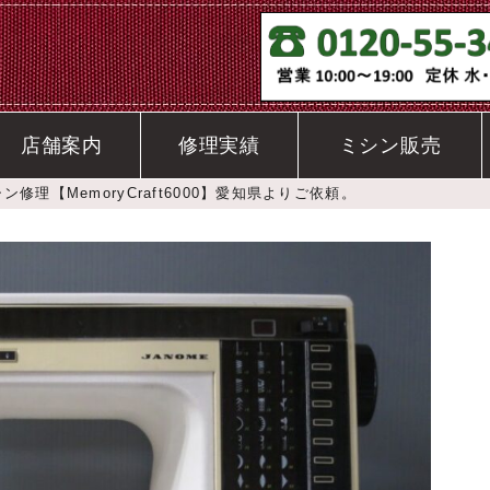
店舗案内
修理実績
ミシン販売
修理【MemoryCraft6000】愛知県よりご依頼。