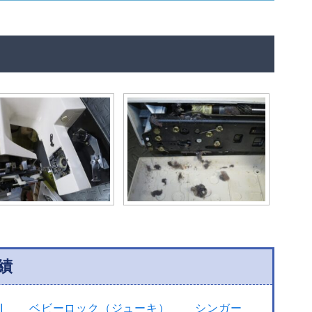
績
I
ベビーロック（ジューキ）
シンガー