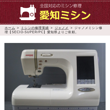
ホーム
>
ミシンの修理実績
>
ジャノメ
>
ジャノメミシン修
理【SECIO-SUPER/PC】愛知県よりご依頼。