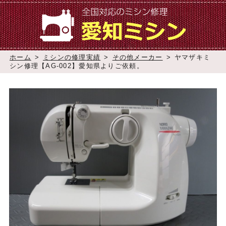
ホーム
>
ミシンの修理実績
>
その他メーカー
>
ヤマザキミ
シン修理【AG-002】愛知県よりご依頼。