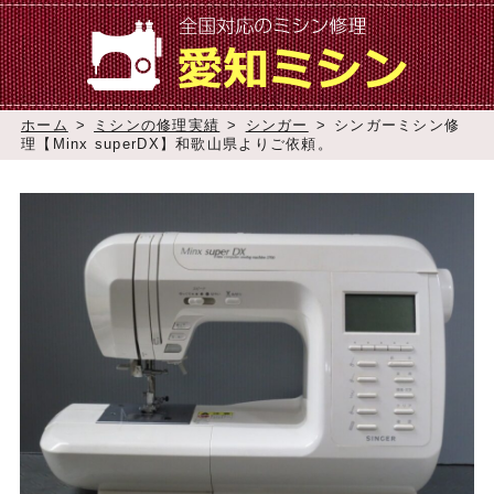
ホーム
>
ミシンの修理実績
>
シンガー
>
シンガーミシン修
理【Minx superDX】和歌山県よりご依頼。